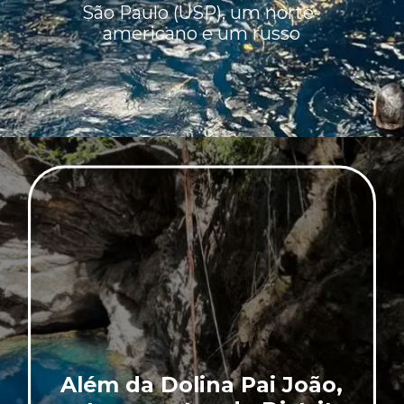
São Paulo (USP), um norte-
americano e um russo
Além da Dolina Pai João,