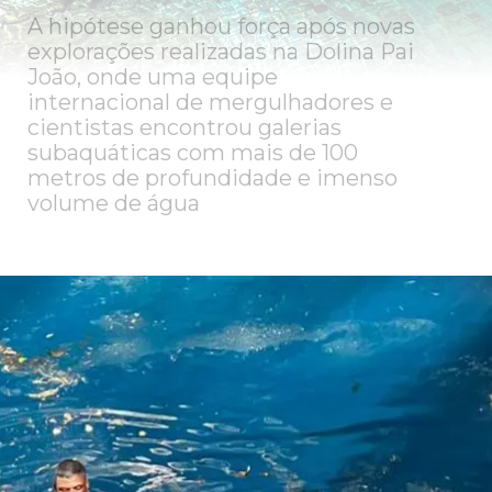
A hipótese ganhou força após novas
explorações realizadas na Dolina Pai
João, onde uma equipe
internacional de mergulhadores e
cientistas encontrou galerias
subaquáticas com mais de 100
metros de profundidade e imenso
volume de água